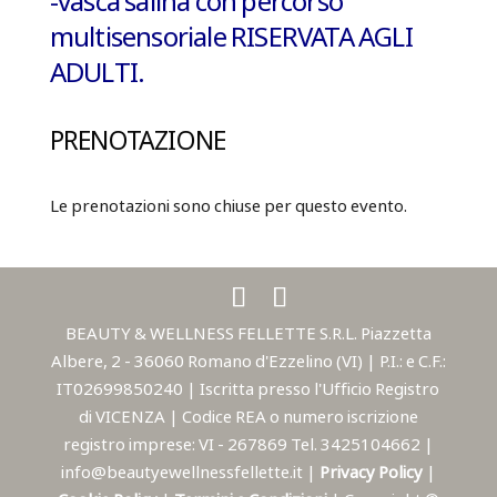
-vasca salina con percorso
multisensoriale
RISERVATA AGLI
ADULTI.
PRENOTAZIONE
Le prenotazioni sono chiuse per questo evento.
BEAUTY & WELLNESS FELLETTE S.R.L. Piazzetta
Albere, 2 - 36060 Romano d'Ezzelino (VI) | P.I.: e C.F.:
IT02699850240 | Iscritta presso l'Ufficio Registro
di VICENZA | Codice REA o numero iscrizione
registro imprese: VI - 267869 Tel. 3425104662 |
info@beautyewellnessfellette.it |
Privacy Policy
|