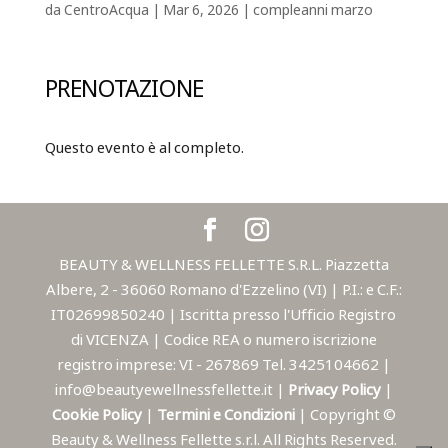
da
CentroAcqua
|
Mar 6, 2026
|
compleanni marzo
PRENOTAZIONE
Questo evento è al completo.
BEAUTY & WELLNESS FELLETTE S.R.L. Piazzetta
Albere, 2 - 36060 Romano d'Ezzelino (VI) | P.I.: e C.F.:
IT02699850240 | Iscritta presso l'Ufficio Registro
di VICENZA | Codice REA o numero iscrizione
registro imprese: VI - 267869 Tel. 3425104662 |
info@beautyewellnessfellette.it |
Privacy Policy
|
Cookie Policy
|
Termini e Condizioni
| Copyright ©
Beauty & Wellness Fellette s.r.l. All Rights Reserved.