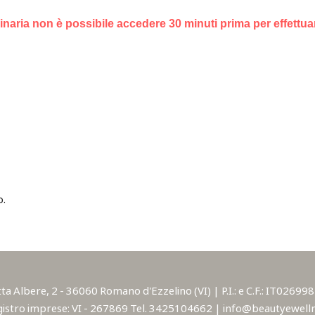
dinaria non è possibile accedere 30 minuti prima per effettuar
o.
lbere, 2 - 36060 Romano d'Ezzelino (VI) | P.I.: e C.F.: IT02699850
istro imprese: VI - 267869 Tel. 3425104662 | info@beautyewellne