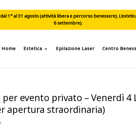
al 1° al 31 agosto (attività libera e percorso benessere). L'esteti
6 settembre).
Home
Estetica
Epilazione Laser
Centro Benes
d per evento privato – Venerdì 4 
 apertura straordinaria)
o