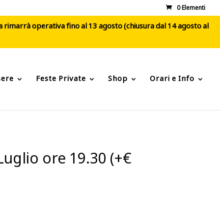
0 Elementi
ca rimarrà operativa fino al 13 agosto (chiusura dal 14 agosto al
sere
Feste Private
Shop
Orari e Info
Luglio ore 19.30 (+€