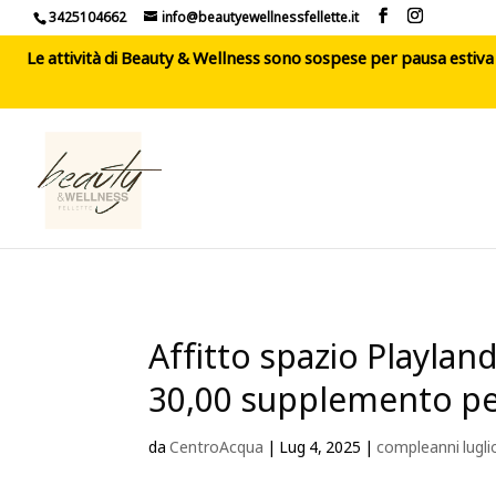
3425104662
info@beautyewellnessfellette.it
Le attività di Beauty & Wellness sono sospese per pausa estiva d
Affitto spazio Playlan
30,00 supplemento per
da
CentroAcqua
|
Lug 4, 2025
|
compleanni lugli