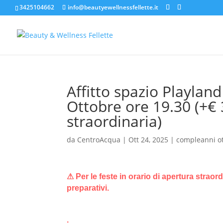
3425104662
info@beautyewellnessfellette.it
Affitto spazio Playlan
Ottobre ore 19.30 (+€
straordinaria)
da
CentroAcqua
|
Ott 24, 2025
|
compleanni o
⚠ Per le feste in orario di apertura straor
preparativi.
.