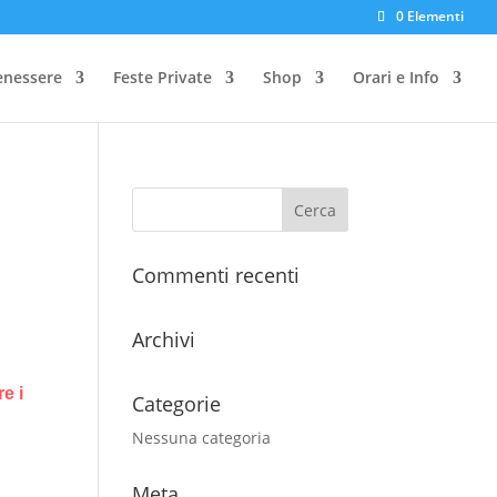
0 Elementi
enessere
Feste Private
Shop
Orari e Info
a
Commenti recenti
Archivi
e i
Categorie
Nessuna categoria
Meta