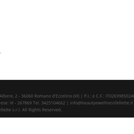
.
ere, 2 - 36060 Romano d'Ezzelino (VI) | P.I.: e C.F.: IT02699850240 
ese: VI - 267869 Tel. 3425104662 | info@beautyewellnessfellette.it
ette s.r.l. All Rights Reserved.