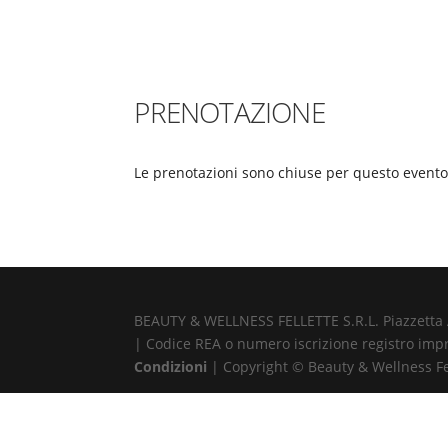
PRENOTAZIONE
Le prenotazioni sono chiuse per questo evento
BEAUTY & WELLNESS FELLETTE S.R.L. Piazzetta Alb
| Codice REA o numero iscrizione registro impr
Condizioni
| Copyright © Beauty & Wellness Fell