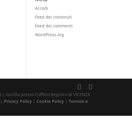
Accedi
Feed dei contenuti
Feed dei commenti
WordPress.org
| Iscritta presso l'Ufficio Registro di VICENZA
 |
Privacy Policy
|
Cookie Policy
|
Termini e