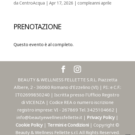
da
CentroAcqua
|
Apr 17, 2026
|
compleanni aprile
PRENOTAZIONE
Questo evento è al completo.
BEAUTY & WELLNESS FELLETTE S.R.L. Piazzetta
Albere, 2 - 36060 Romano d'Ezzelino (VI) | P.I.: e C.F.:
IT02699850240 | Iscritta presso l'Ufficio Registro
di VICENZA | Codice REA o numero iscrizione
registro imprese: VI - 267869 Tel. 3425104662 |
info@beautyewellnessfellette.it |
Privacy Policy
|
Cookie Policy
|
Termini e Condizioni
| Copyright ©
Beauty & Wellness Fellette s.r.l. All Rights Reserved.