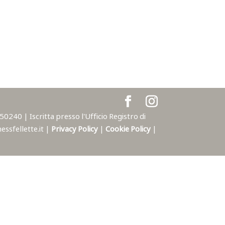
240 | Iscritta presso l'Ufficio Registro di
ssfellette.it |
Privacy Policy
|
Cookie Policy
|