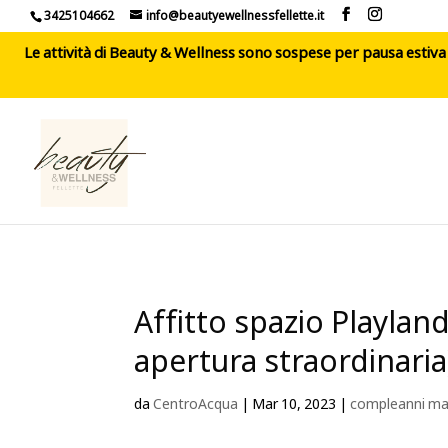
3425104662
info@beautyewellnessfellette.it
Le attività di Beauty & Wellness sono sospese per pausa estiva d
Affitto spazio Playlan
apertura straordinaria
da
CentroAcqua
|
Mar 10, 2023
|
compleanni ma