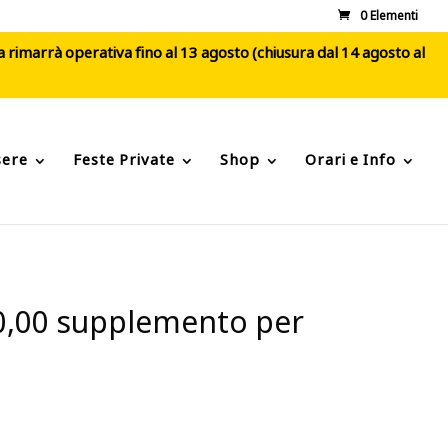
0 Elementi
ca rimarrà operativa fino al 13 agosto (chiusura dal 14 agosto al
sere
Feste Private
Shop
Orari e Info
 30,00 supplemento per