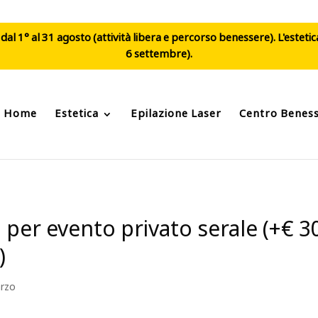
al 1° al 31 agosto (attività libera e percorso benessere). L'esteti
6 settembre).
Home
Estetica
Epilazione Laser
Centro Benes
d per evento privato serale (+€
)
rzo