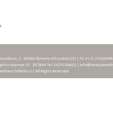
o.
lbere, 2 - 36060 Romano d'Ezzelino (VI) | P.I.: e C.F.: IT02699850
istro imprese: VI - 267869 Tel. 3425104662 | info@beautyewellne
lness Fellette s.r.l. All Rights Reserved.