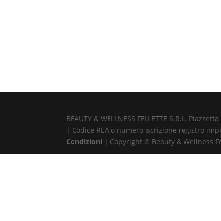
BEAUTY & WELLNESS FELLETTE S.R.L. Piazzetta Alb
| Codice REA o numero iscrizione registro impr
Condizioni
| Copyright © Beauty & Wellness Fell