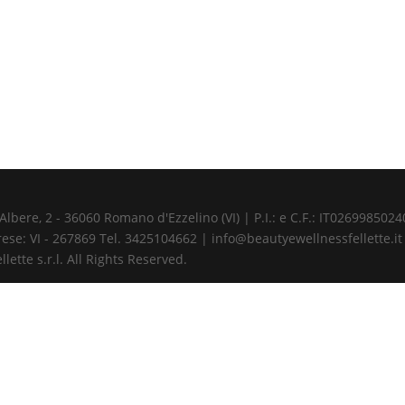
ere, 2 - 36060 Romano d'Ezzelino (VI) | P.I.: e C.F.: IT02699850240 
ese: VI - 267869 Tel. 3425104662 | info@beautyewellnessfellette.it
ette s.r.l. All Rights Reserved.