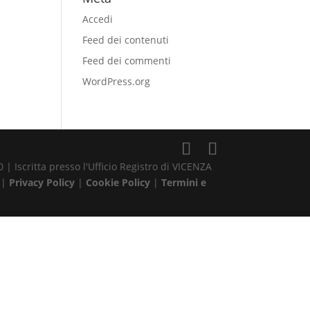
Accedi
Feed dei contenuti
Feed dei commenti
WordPress.org
| Iscritta presso l'Ufficio Registro di VICENZA
 |
Privacy Policy
|
Cookie Policy
|
Termini e