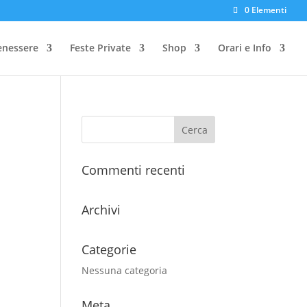
0 Elementi
enessere
Feste Private
Shop
Orari e Info
Commenti recenti
Archivi
Categorie
Nessuna categoria
Meta