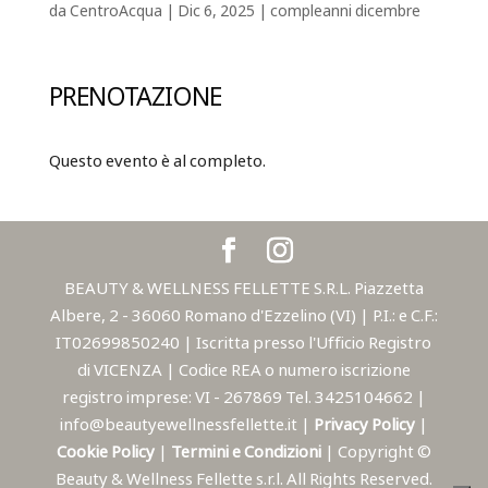
da
CentroAcqua
|
Dic 6, 2025
|
compleanni dicembre
PRENOTAZIONE
Questo evento è al completo.
BEAUTY & WELLNESS FELLETTE S.R.L. Piazzetta
Albere, 2 - 36060 Romano d'Ezzelino (VI) | P.I.: e C.F.:
IT02699850240 | Iscritta presso l'Ufficio Registro
di VICENZA | Codice REA o numero iscrizione
registro imprese: VI - 267869 Tel. 3425104662 |
info@beautyewellnessfellette.it |
Privacy Policy
|
Cookie Policy
|
Termini e Condizioni
| Copyright ©
Beauty & Wellness Fellette s.r.l. All Rights Reserved.