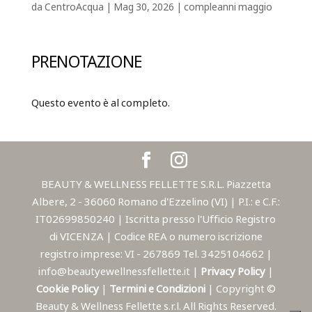
da
CentroAcqua
|
Mag 30, 2026
|
compleanni maggio
PRENOTAZIONE
Questo evento è al completo.
BEAUTY & WELLNESS FELLETTE S.R.L. Piazzetta
Albere, 2 - 36060 Romano d'Ezzelino (VI) | P.I.: e C.F.:
IT02699850240 | Iscritta presso l'Ufficio Registro
di VICENZA | Codice REA o numero iscrizione
registro imprese: VI - 267869 Tel. 3425104662 |
info@beautyewellnessfellette.it |
Privacy Policy
|
Cookie Policy
|
Termini e Condizioni
| Copyright ©
Beauty & Wellness Fellette s.r.l. All Rights Reserved.