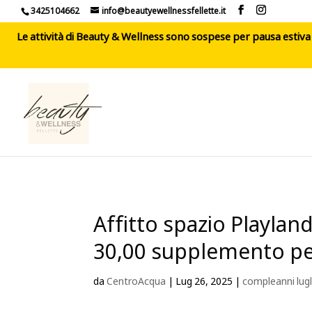
3425104662
info@beautyewellnessfellette.it
Le attività di Beauty & Wellness sono sospese per pausa estiva d
Affitto spazio Playlan
30,00 supplemento per
da
CentroAcqua
|
Lug 26, 2025
|
compleanni lugl