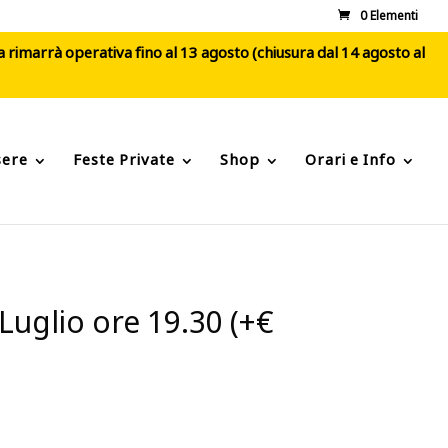
0 Elementi
ca rimarrà operativa fino al 13 agosto (chiusura dal 14 agosto al
sere
Feste Private
Shop
Orari e Info
Luglio ore 19.30 (+€