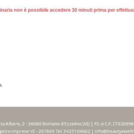
dinaria non è possibile accedere 30 minuti prima per effettuar
o.
lbere, 2 - 36060 Romano d'Ezzelino (VI) | P.I.: e C.F.: IT02699850
istro imprese: VI - 267869 Tel. 3425104662 | info@beautyewellne