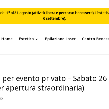
al 1° al 31 agosto (attività libera e percorso benessere). L'esteti
6 settembre).
Home
Estetica
Epilazione Laser
Centro Benes
d per evento privato – Sabato 26 
 apertura straordinaria)
io