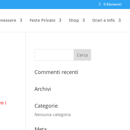
0 Elementi
enessere
Feste Private
Shop
Orari e Info
Commenti recenti
Archivi
e i
Categorie
Nessuna categoria
Meta