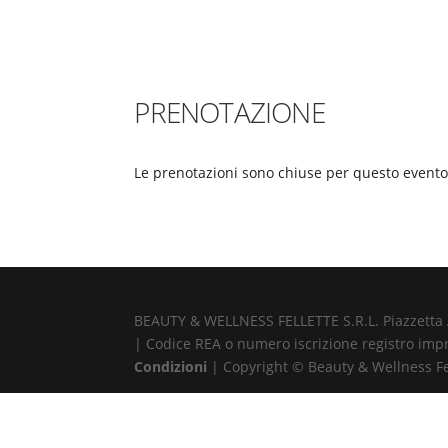
PRENOTAZIONE
Le prenotazioni sono chiuse per questo evento
BEAUTY & WELLNESS FELLETTE S.R.L. Piazzetta Alb
| Codice REA o numero iscrizione registro impr
Condizioni
| Copyright © Beauty & Wellness Fell