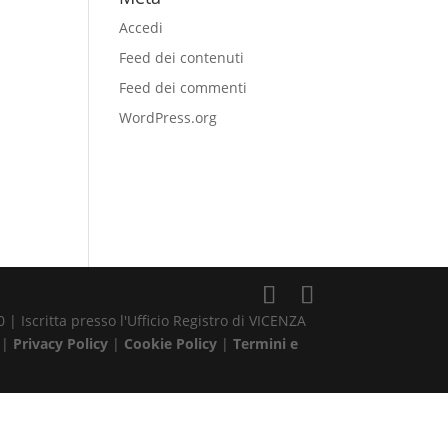
Accedi
Feed dei contenuti
Feed dei commenti
WordPress.org
| Iscritta presso l'Ufficio Registro di VICENZA
 |
Privacy Policy
|
Cookie Policy
|
Termini e