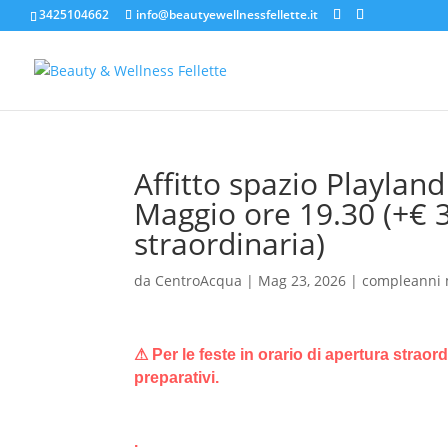
3425104662
info@beautyewellnessfellette.it
Affitto spazio Playlan
Maggio ore 19.30 (+€ 
straordinaria)
da
CentroAcqua
|
Mag 23, 2026
|
compleanni 
⚠ Per le feste in orario di apertura straor
preparativi.
.