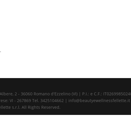
.
ere, 2 - 36060 Romano d'Ezzelino (VI) | P.I.: e C.F.: IT02699850240 
ese: VI - 267869 Tel. 3425104662 | info@beautyewellnessfellette.it
ette s.r.l. All Rights Reserved.