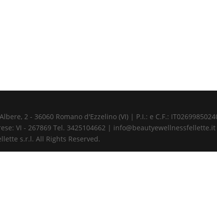
ere, 2 - 36060 Romano d'Ezzelino (VI) | P.I.: e C.F.: IT02699850240 
ese: VI - 267869 Tel. 3425104662 | info@beautyewellnessfellette.it
ette s.r.l. All Rights Reserved.