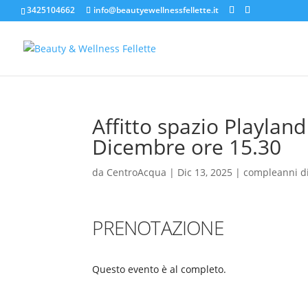
3425104662
info@beautyewellnessfellette.it
Affitto spazio Playlan
Dicembre ore 15.30
da
CentroAcqua
|
Dic 13, 2025
|
compleanni d
PRENOTAZIONE
Questo evento è al completo.