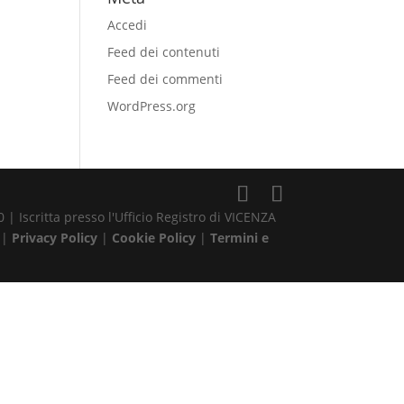
Accedi
Feed dei contenuti
Feed dei commenti
WordPress.org
| Iscritta presso l'Ufficio Registro di VICENZA
 |
Privacy Policy
|
Cookie Policy
|
Termini e