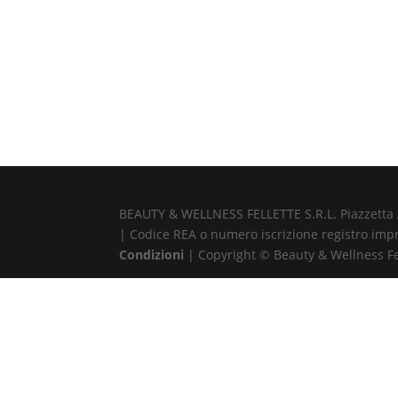
BEAUTY & WELLNESS FELLETTE S.R.L. Piazzetta Alb
| Codice REA o numero iscrizione registro impr
Condizioni
| Copyright © Beauty & Wellness Fell