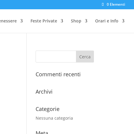
0 Elementi
enessere
Feste Private
Shop
Orari e Info
Commenti recenti
Archivi
Categorie
Nessuna categoria
Meta