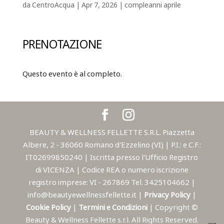
da
CentroAcqua
|
Apr 7, 2026
|
compleanni aprile
PRENOTAZIONE
Questo evento è al completo.
BEAUTY & WELLNESS FELLETTE S.R.L. Piazzetta
Albere, 2 - 36060 Romano d'Ezzelino (VI) | P.I.: e C.F.:
IT02699850240 | Iscritta presso l'Ufficio Registro
di VICENZA | Codice REA o numero iscrizione
registro imprese: VI - 267869 Tel. 3425104662 |
info@beautyewellnessfellette.it |
Privacy Policy
|
Cookie Policy
|
Termini e Condizioni
| Copyright ©
Beauty & Wellness Fellette s.r.l. All Rights Reserved.