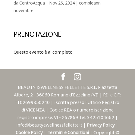
da
CentroAcqua
|
Nov 26, 2024
|
compleanni
novembre
PRENOTAZIONE
Questo evento è al completo.
BEAUTY & WELLNESS FELLETTE S.R.L. Piazzetta
Albere, 2 - 36060 Romano d'Ezzelino (VI) | P.I.: e C.F.:
IT02699850240 | Iscritta presso l'Ufficio Registro
di VICENZA | Codice REA o numero iscrizione
registro imprese: VI - 267869 Tel. 3425104662 |
info@beautyewellnessfellette.it |
Privacy Policy
|
Cookie Policy
|
Termini e Condizioni
| Copyright ©