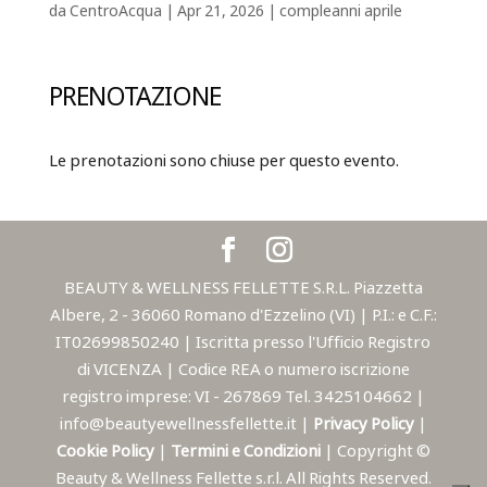
da
CentroAcqua
|
Apr 21, 2026
|
compleanni aprile
PRENOTAZIONE
Le prenotazioni sono chiuse per questo evento.
BEAUTY & WELLNESS FELLETTE S.R.L. Piazzetta
Albere, 2 - 36060 Romano d'Ezzelino (VI) | P.I.: e C.F.:
IT02699850240 | Iscritta presso l'Ufficio Registro
di VICENZA | Codice REA o numero iscrizione
registro imprese: VI - 267869 Tel. 3425104662 |
info@beautyewellnessfellette.it |
Privacy Policy
|
Cookie Policy
|
Termini e Condizioni
| Copyright ©
Beauty & Wellness Fellette s.r.l. All Rights Reserved.