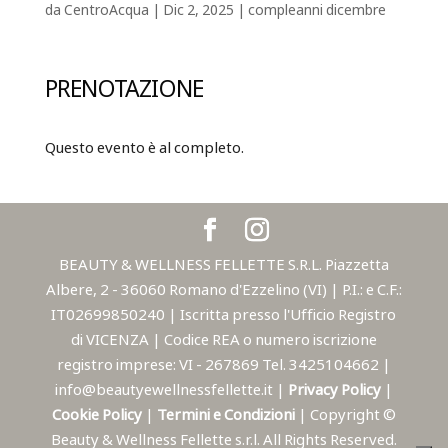
da
CentroAcqua
|
Dic 2, 2025
|
compleanni dicembre
PRENOTAZIONE
Questo evento è al completo.
BEAUTY & WELLNESS FELLETTE S.R.L. Piazzetta
Albere, 2 - 36060 Romano d'Ezzelino (VI) | P.I.: e C.F.:
IT02699850240 | Iscritta presso l'Ufficio Registro
di VICENZA | Codice REA o numero iscrizione
registro imprese: VI - 267869 Tel. 3425104662 |
info@beautyewellnessfellette.it |
Privacy Policy
|
Cookie Policy
|
Termini e Condizioni
| Copyright ©
Beauty & Wellness Fellette s.r.l. All Rights Reserved.