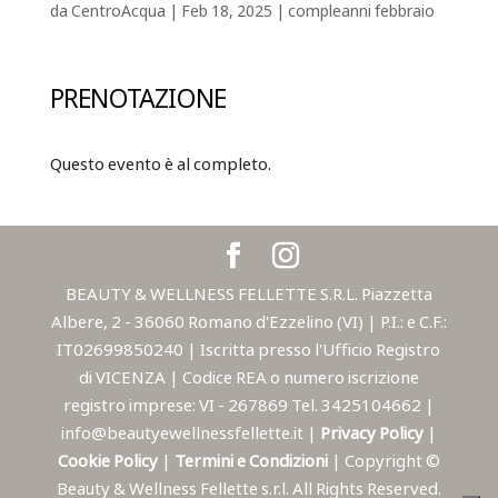
da
CentroAcqua
|
Feb 18, 2025
|
compleanni febbraio
PRENOTAZIONE
Questo evento è al completo.
BEAUTY & WELLNESS FELLETTE S.R.L. Piazzetta
Albere, 2 - 36060 Romano d'Ezzelino (VI) | P.I.: e C.F.:
IT02699850240 | Iscritta presso l'Ufficio Registro
di VICENZA | Codice REA o numero iscrizione
registro imprese: VI - 267869 Tel. 3425104662 |
info@beautyewellnessfellette.it |
Privacy Policy
|
Cookie Policy
|
Termini e Condizioni
| Copyright ©
Beauty & Wellness Fellette s.r.l. All Rights Reserved.