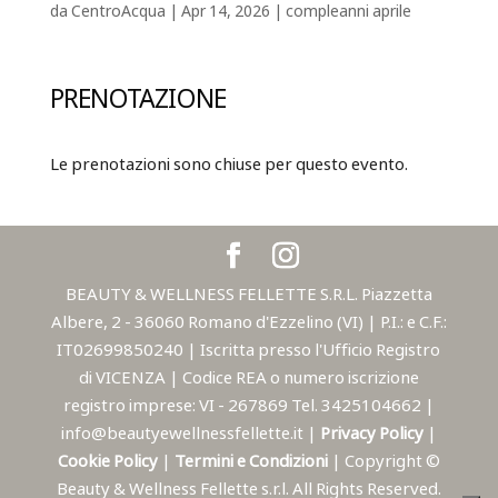
da
CentroAcqua
|
Apr 14, 2026
|
compleanni aprile
PRENOTAZIONE
Le prenotazioni sono chiuse per questo evento.
BEAUTY & WELLNESS FELLETTE S.R.L. Piazzetta
Albere, 2 - 36060 Romano d'Ezzelino (VI) | P.I.: e C.F.:
IT02699850240 | Iscritta presso l'Ufficio Registro
di VICENZA | Codice REA o numero iscrizione
registro imprese: VI - 267869 Tel. 3425104662 |
info@beautyewellnessfellette.it |
Privacy Policy
|
Cookie Policy
|
Termini e Condizioni
| Copyright ©
Beauty & Wellness Fellette s.r.l. All Rights Reserved.