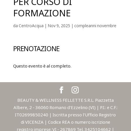
PER CORSO DI
FORMAZIONE
da
CentroAcqua
|
Nov 9, 2025
|
compleanni novembre
PRENOTAZIONE
Questo evento è al completo.
BEAUTY & WELLNESS FELLETTE S.R.L. Piazzetta
Albere, 2 - 36060 Romano d'Ezzelino (VI) | P.I.: e C.F.:
IT02699850240 | Iscritta presso l'Ufficio Registro
di VICENZA | Codice REA o numero iscrizione
registro imprese: VI - 267869 Tel. 3425104662 |