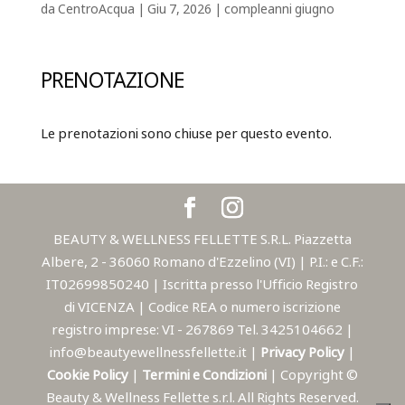
da
CentroAcqua
|
Giu 7, 2026
|
compleanni giugno
PRENOTAZIONE
Le prenotazioni sono chiuse per questo evento.
BEAUTY & WELLNESS FELLETTE S.R.L. Piazzetta
Albere, 2 - 36060 Romano d'Ezzelino (VI) | P.I.: e C.F.:
IT02699850240 | Iscritta presso l'Ufficio Registro
di VICENZA | Codice REA o numero iscrizione
registro imprese: VI - 267869 Tel. 3425104662 |
info@beautyewellnessfellette.it |
Privacy Policy
|
Cookie Policy
|
Termini e Condizioni
| Copyright ©
Beauty & Wellness Fellette s.r.l. All Rights Reserved.