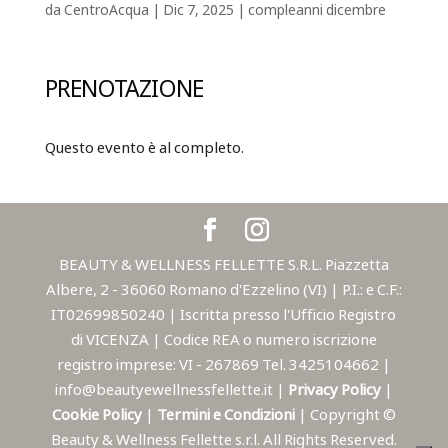
da
CentroAcqua
|
Dic 7, 2025
|
compleanni dicembre
PRENOTAZIONE
Questo evento è al completo.
BEAUTY & WELLNESS FELLETTE S.R.L. Piazzetta
Albere, 2 - 36060 Romano d'Ezzelino (VI) | P.I.: e C.F.:
IT02699850240 | Iscritta presso l'Ufficio Registro
di VICENZA | Codice REA o numero iscrizione
registro imprese: VI - 267869 Tel. 3425104662 |
info@beautyewellnessfellette.it |
Privacy Policy
|
Cookie Policy
|
Termini e Condizioni
| Copyright ©
Beauty & Wellness Fellette s.r.l. All Rights Reserved.