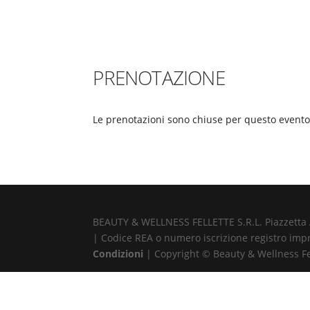
PRENOTAZIONE
Le prenotazioni sono chiuse per questo evento
BEAUTY & WELLNESS FELLETTE S.R.L. Piazzetta Alb
| Codice REA o numero iscrizione registro impr
Condizioni
| Copyright © Beauty & Wellness Fell