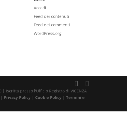
Accedi
Feed dei contenuti
Feed dei commenti
WordPress.org
| Iscritta presso l'Ufficio Registro di VICENZA
 |
Privacy Policy
|
Cookie Policy
|
Termini e