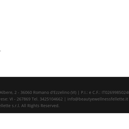
.
ere, 2 - 36060 Romano d'Ezzelino (VI) | P.I.: e C.F.: IT02699850240 
ese: VI - 267869 Tel. 3425104662 | info@beautyewellnessfellette.it
ette s.r.l. All Rights Reserved.