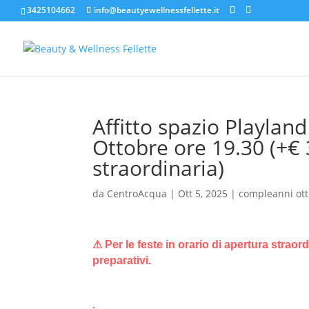
3425104662
info@beautyewellnessfellette.it
Affitto spazio Playlan
Ottobre ore 19.30 (+€
straordinaria)
da
CentroAcqua
|
Ott 5, 2025
|
compleanni ot
⚠ Per le feste in orario di apertura straor
preparativi.
.