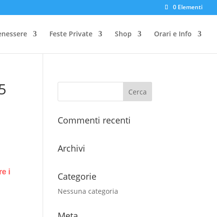
0 Elementi
enessere
Feste Private
Shop
Orari e Info
5
a
Commenti recenti
Archivi
e i
Categorie
Nessuna categoria
Meta