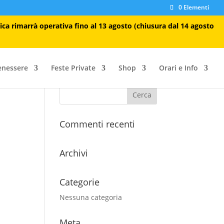
0 Elementi
tica rimarrà operativa fino al 13 agosto (chiusura dal 14 agosto
enessere
Feste Private
Shop
Orari e Info
Commenti recenti
Archivi
Categorie
Nessuna categoria
Meta