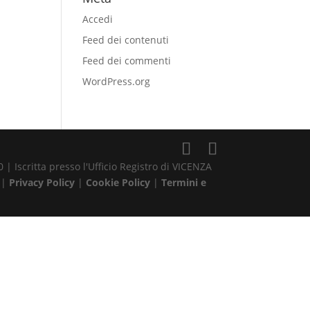
Accedi
Feed dei contenuti
Feed dei commenti
WordPress.org
| Iscritta presso l'Ufficio Registro di VICENZA
 |
Privacy Policy
|
Cookie Policy
|
Termini e