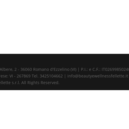
ere, 2 - 36060 Romano d'Ezzelino (VI) | P.I.: e C.F.: IT02699850240 
ese: VI - 267869 Tel. 3425104662 | info@beautyewellnessfellette.it
ette s.r.l. All Rights Reserved.