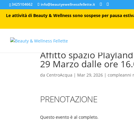
3425104662
info@beautyewellnessfellette.it
Le attività di Beauty & Wellness sono sospese per pausa estiva 
Affitto spazio Playlan
29 Marzo dalle ore 16.
da
CentroAcqua
|
Mar 29, 2026
|
compleanni 
PRENOTAZIONE
Questo evento è al completo.