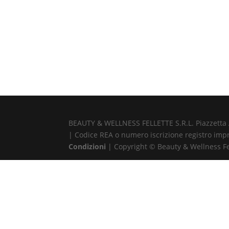
BEAUTY & WELLNESS FELLETTE S.R.L. Piazzetta Alb
| Codice REA o numero iscrizione registro impr
Condizioni
| Copyright © Beauty & Wellness Fell