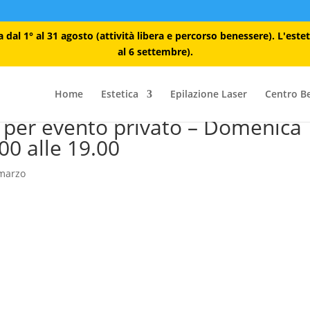
dal 1° al 31 agosto (attività libera e percorso benessere). L'este
al 6 settembre).
Home
Estetica
Epilazione Laser
Centro B
d per evento privato – Domenica
00 alle 19.00
marzo