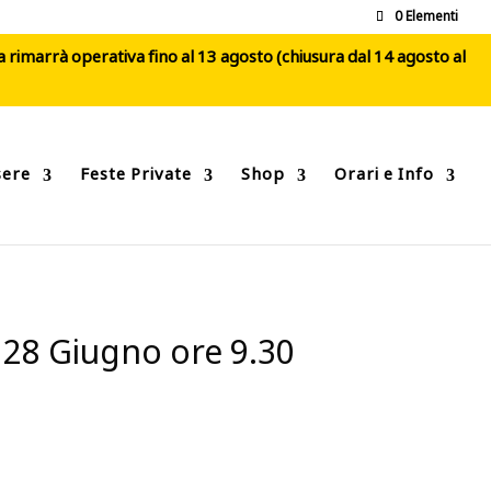
0 Elementi
ca rimarrà operativa fino al 13 agosto (chiusura dal 14 agosto al
sere
Feste Private
Shop
Orari e Info
 28 Giugno ore 9.30