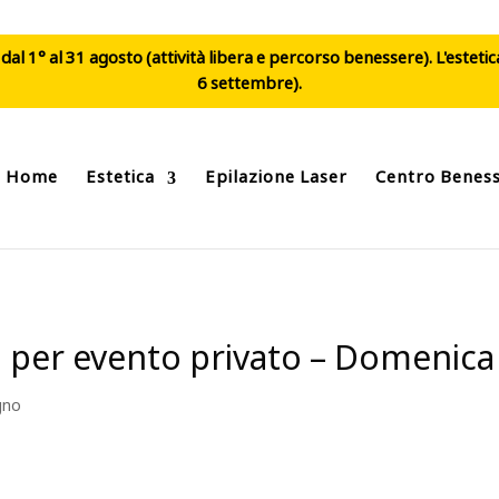
al 1° al 31 agosto (attività libera e percorso benessere). L'esteti
6 settembre).
Home
Estetica
Epilazione Laser
Centro Benes
nd per evento privato – Domenica
gno