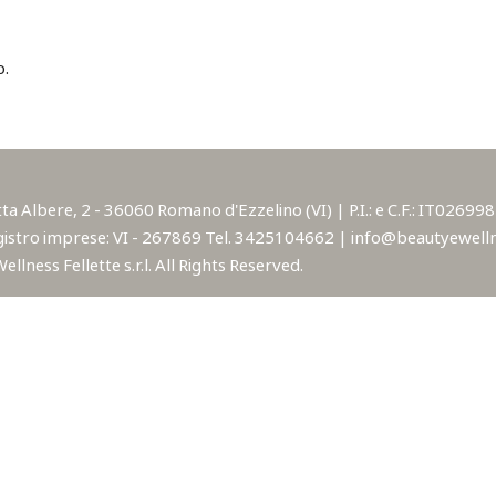
o.
lbere, 2 - 36060 Romano d'Ezzelino (VI) | P.I.: e C.F.: IT02699850
istro imprese: VI - 267869 Tel. 3425104662 | info@beautyewellne
lness Fellette s.r.l. All Rights Reserved.