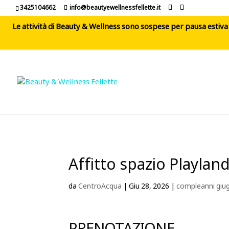
3425104662
info@beautyewellnessfellette.it
Le attività di Beauty & Wellness sono sospese per pausa estiva d
Affitto spazio Playla
da
CentroAcqua
|
Giu 28, 2026
|
compleanni giu