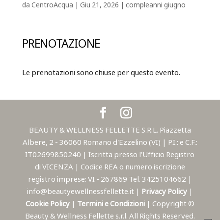
da
CentroAcqua
|
Giu 21, 2026
|
compleanni giugno
PRENOTAZIONE
Le prenotazioni sono chiuse per questo evento.
BEAUTY & WELLNESS FELLETTE S.R.L. Piazzetta
Albere, 2 - 36060 Romano d'Ezzelino (VI) | P.I.: e C.F.:
IT02699850240 | Iscritta presso l'Ufficio Registro
di VICENZA | Codice REA o numero iscrizione
registro imprese: VI - 267869 Tel. 3425104662 |
info@beautyewellnessfellette.it |
Privacy Policy
|
Cookie Policy
|
Termini e Condizioni
| Copyright ©
Beauty & Wellness Fellette s.r.l. All Rights Reserved.