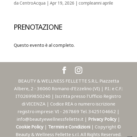
da
CentroAcqua
|
Apr 19, 2026
|
compleanni aprile
PRENOTAZIONE
Questo evento è al completo.
BEAUTY & WELLNESS FELLETTE S.R.L. Piazzetta
Albere, 2 - 36060 Romano d'Ezzelino (VI) | P.I.: e C.F.:
IT02699850240 | Iscritta presso l'Ufficio Registro
di VICENZA | Codice REA o numero iscrizione
registro imprese: VI - 267869 Tel. 3425104662 |
info@beautyewellnessfellette.it |
Privacy Policy
|
Cookie Policy
|
Termini e Condizioni
| Copyright ©
Beauty & Wellness Fellette s.r.l. All Rights Reserved.