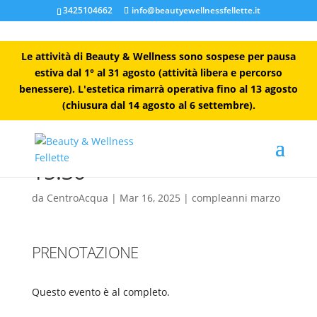
3425104662
info@beautyewellnessfellette.it
Le attività di Beauty & Wellness sono sospese per pausa
estiva dal 1° al 31 agosto (attività libera e percorso
benessere). L'estetica rimarrà operativa fino al 13 agosto
Affitto spazio Playland
(chiusura dal 14 agosto al 6 settembre).
per evento privato –
Domenica 16 Marzo ore
15.30
da
CentroAcqua
|
Mar 16, 2025
|
compleanni marzo
PRENOTAZIONE
Questo evento è al completo.