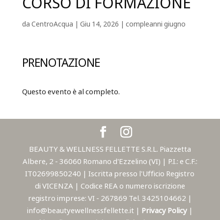
CORSO DI FORMAZIONE
da
CentroAcqua
|
Giu 14, 2026
|
compleanni giugno
PRENOTAZIONE
Questo evento è al completo.
BEAUTY & WELLNESS FELLETTE S.R.L. Piazzetta
Albere, 2 - 36060 Romano d'Ezzelino (VI) | P.I.: e C.F.:
IT02699850240 | Iscritta presso l'Ufficio Registro
di VICENZA | Codice REA o numero iscrizione
registro imprese: VI - 267869 Tel. 3425104662 |
info@beautyewellnessfellette.it |
Privacy Policy
|