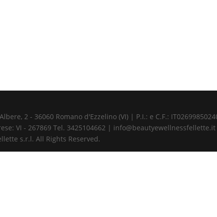
ere, 2 - 36060 Romano d'Ezzelino (VI) | P.I.: e C.F.: IT02699850240 
ese: VI - 267869 Tel. 3425104662 | info@beautyewellnessfellette.it
ette s.r.l. All Rights Reserved.