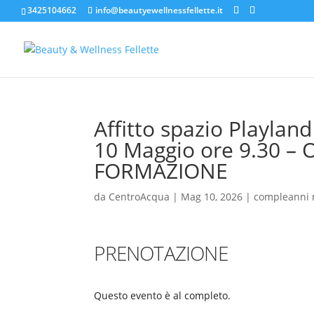
3425104662
info@beautyewellnessfellette.it
Affitto spazio Playlan
10 Maggio ore 9.30 
FORMAZIONE
da
CentroAcqua
|
Mag 10, 2026
|
compleanni 
PRENOTAZIONE
Questo evento è al completo.