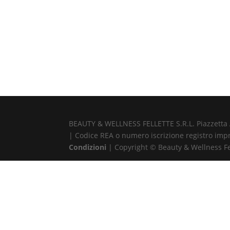
BEAUTY & WELLNESS FELLETTE S.R.L. Piazzetta Alb
| Codice REA o numero iscrizione registro impr
Condizioni
| Copyright © Beauty & Wellness Fell