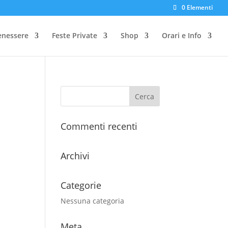
0 Elementi
enessere
Feste Private
Shop
Orari e Info
Commenti recenti
Archivi
Categorie
Nessuna categoria
Meta