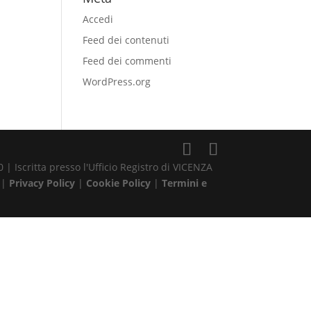
Accedi
Feed dei contenuti
Feed dei commenti
WordPress.org
| Iscritta presso l'Ufficio Registro di VICENZA
 |
Privacy Policy
|
Cookie Policy
|
Termini e