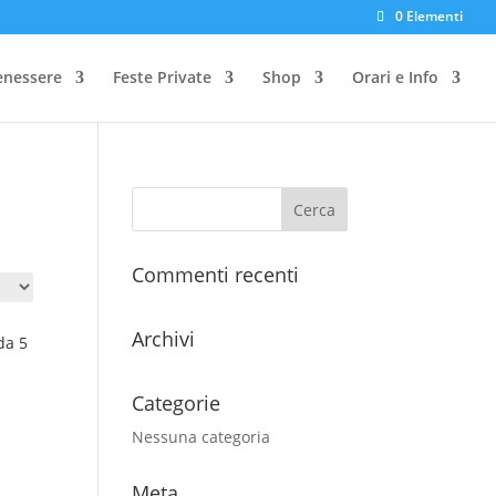
0 Elementi
enessere
Feste Private
Shop
Orari e Info
Commenti recenti
Archivi
da 5
Categorie
Nessuna categoria
Meta