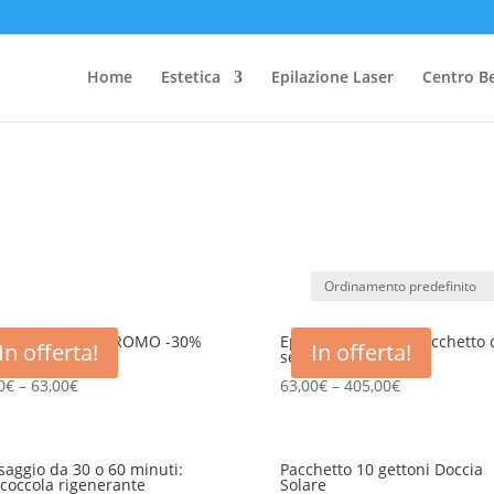
Home
Estetica
Epilazione Laser
Centro B
azione Laser – PROMO -30%
Epilazione Laser · Pacchetto 
In offerta!
In offerta!
LA 1° SEDUTA
sedute
0
€
–
63,00
€
63,00
€
–
405,00
€
aggio da 30 o 60 minuti:
Pacchetto 10 gettoni Doccia
coccola rigenerante
Solare