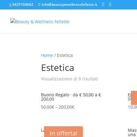
3425104662
info@beautyewellnessfellette.it
Home
/ Estetica
Estetica
Visualizzazione di 8 risultati
Buono Regalo · da € 50,00 a €
Epil
200,00
SUL
50,00
€
–
200,00
€
10,0
Laminazione Ciglia
Mass
In offerta!
una 