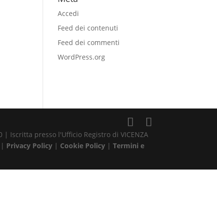
Accedi
Feed dei contenuti
Feed dei commenti
WordPress.org
| Iscritta presso l'Ufficio Registro di VICENZA
 |
Privacy Policy
|
Cookie Policy
|
Termini e