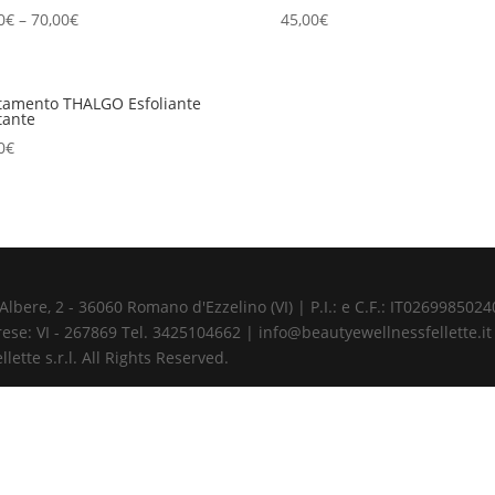
0
€
–
70,00
€
45,00
€
tamento THALGO Esfoliante
tante
0
€
ere, 2 - 36060 Romano d'Ezzelino (VI) | P.I.: e C.F.: IT02699850240 
ese: VI - 267869 Tel. 3425104662 | info@beautyewellnessfellette.it
ette s.r.l. All Rights Reserved.