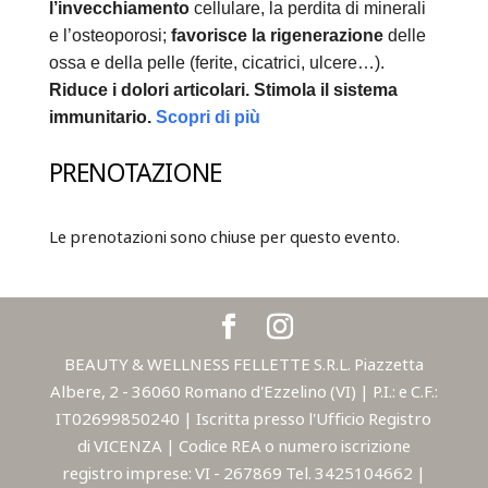
l’invecchiamento
cellulare, la perdita di minerali
e l’osteoporosi;
favorisce la rigenerazione
delle
ossa e della pelle (ferite, cicatrici, ulcere…).
Riduce i dolori articolari.
Stimola il sistema
immunitario.
Scopri di più
PRENOTAZIONE
Le prenotazioni sono chiuse per questo evento.
BEAUTY & WELLNESS FELLETTE S.R.L. Piazzetta
Albere, 2 - 36060 Romano d'Ezzelino (VI) | P.I.: e C.F.:
IT02699850240 | Iscritta presso l'Ufficio Registro
di VICENZA | Codice REA o numero iscrizione
registro imprese: VI - 267869 Tel. 3425104662 |