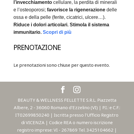
l’invecchiamento
cellulare, la perdita di minerali
e l’osteoporosi;
favorisce la rigenerazione
delle
ossa e della pelle (ferite, cicatrici, ulcere…).
Riduce i dolori articolari.
Stimola il sistema
immunitario.
Scopri di più
PRENOTAZIONE
Le prenotazioni sono chiuse per questo evento.
BEAUTY & WELLNESS FELLETTE S.R.L. Piazzetta
Albere, 2 - 36060 Romano d'Ezzelino (VI) | P.I.: e C.F.:
IT02699850240 | Iscritta presso l'Ufficio Registro
di VICENZA | Codice REA o numero iscrizione
registro imprese: VI - 267869 Tel. 3425104662 |