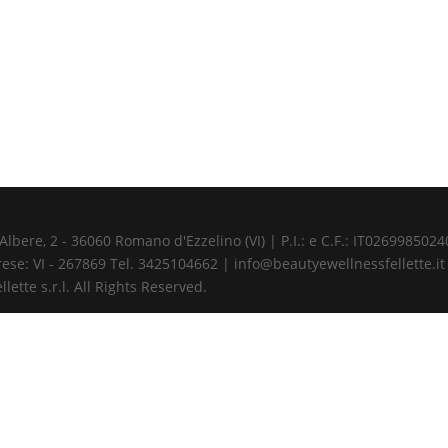
ere, 2 - 36060 Romano d'Ezzelino (VI) | P.I.: e C.F.: IT02699850240 
ese: VI - 267869 Tel. 3425104662 | info@beautyewellnessfellette.it
ette s.r.l. All Rights Reserved.