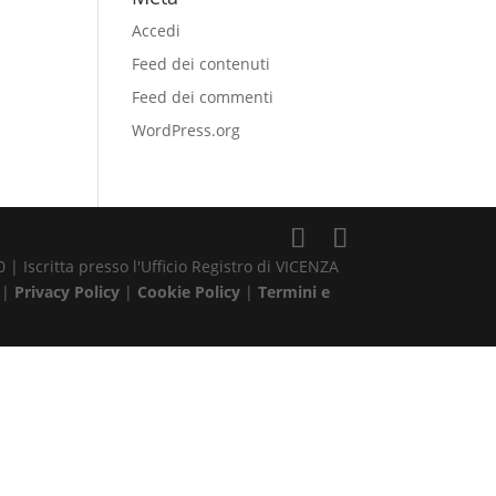
Accedi
Feed dei contenuti
Feed dei commenti
WordPress.org
| Iscritta presso l'Ufficio Registro di VICENZA
 |
Privacy Policy
|
Cookie Policy
|
Termini e