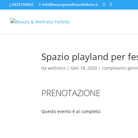
3425104662
info@beautyewellnessfellette.it
Spazio playland per fe
da
wellness
|
Gen 18, 2020
|
compleanni genn
PRENOTAZIONE
Questo evento è al completo.