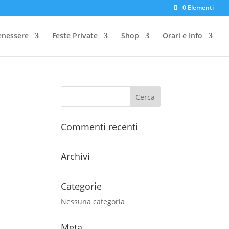
0 Elementi
enessere
Feste Private
Shop
Orari e Info
Commenti recenti
Archivi
Categorie
Nessuna categoria
Meta