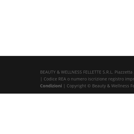
BEAUTY & WELLNESS FELLETTE S.R.L. Piazzetta Alb
| Codice REA o numero iscrizione registro impr
Condizioni
| Copyright © Beauty & Wellness Fell