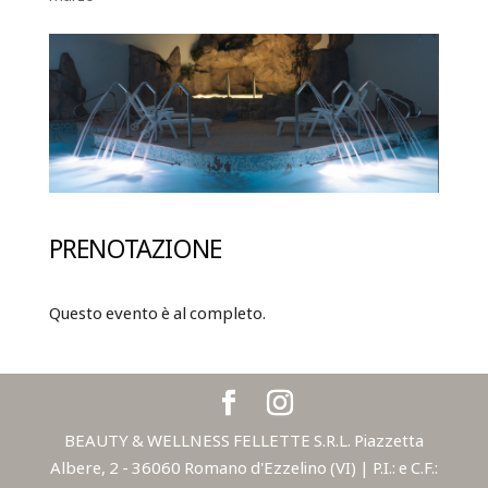
PRENOTAZIONE
Questo evento è al completo.
BEAUTY & WELLNESS FELLETTE S.R.L. Piazzetta
Albere, 2 - 36060 Romano d'Ezzelino (VI) | P.I.: e C.F.: