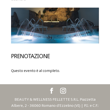
PRENOTAZIONE
Questo evento è al completo.
BEAUTY & WELLNESS FELLETTE S.R.L. Piazzetta
Albere, 2 - 36060 Romano d'Ezzelino (VI) | P.I.: e C.F.: