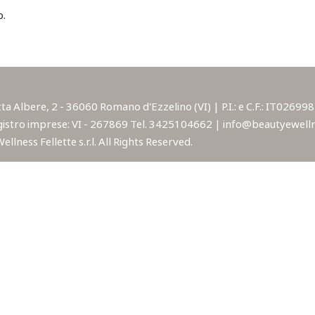
o.
lbere, 2 - 36060 Romano d'Ezzelino (VI) | P.I.: e C.F.: IT02699850
istro imprese: VI - 267869 Tel. 3425104662 | info@beautyewellne
lness Fellette s.r.l. All Rights Reserved.