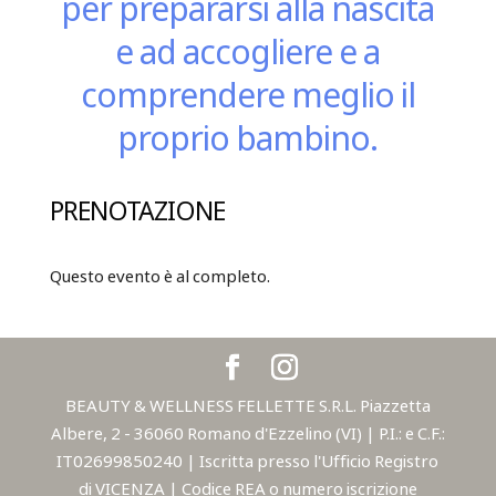
per prepararsi alla nascita
e ad accogliere e a
comprendere meglio il
proprio bambino.
PRENOTAZIONE
Questo evento è al completo.
BEAUTY & WELLNESS FELLETTE S.R.L. Piazzetta
Albere, 2 - 36060 Romano d'Ezzelino (VI) | P.I.: e C.F.:
IT02699850240 | Iscritta presso l'Ufficio Registro
di VICENZA | Codice REA o numero iscrizione