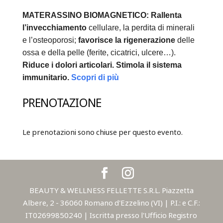
MATERASSINO BIOMAGNETICO:
Rallenta
l’invecchiamento
cellulare, la perdita di minerali
e l’osteoporosi;
favorisce la rigenerazione
delle
ossa e della pelle (ferite, cicatrici, ulcere…).
Riduce i dolori articolari.
Stimola il sistema
immunitario.
Scopri di più
PRENOTAZIONE
Le prenotazioni sono chiuse per questo evento.
BEAUTY & WELLNESS FELLETTE S.R.L. Piazzetta
Albere, 2 - 36060 Romano d'Ezzelino (VI) | P.I.: e C.F.:
IT02699850240 | Iscritta presso l'Ufficio Registro