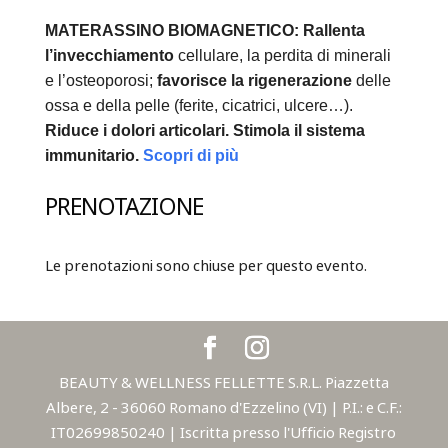
MATERASSINO BIOMAGNETICO:
Rallenta
l’invecchiamento
cellulare, la perdita di minerali
e l’osteoporosi;
favorisce la rigenerazione
delle
ossa e della pelle (ferite, cicatrici, ulcere…).
Riduce i dolori articolari.
Stimola il sistema
immunitario.
Scopri di più
PRENOTAZIONE
Le prenotazioni sono chiuse per questo evento.
BEAUTY & WELLNESS FELLETTE S.R.L. Piazzetta
Albere, 2 - 36060 Romano d'Ezzelino (VI) | P.I.: e C.F.:
IT02699850240 | Iscritta presso l'Ufficio Registro