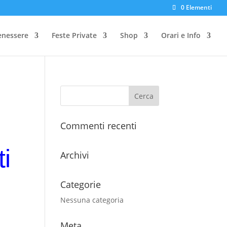
0 Elementi
enessere
Feste Private
Shop
Orari e Info
Commenti recenti
i
Archivi
Categorie
Nessuna categoria
Meta