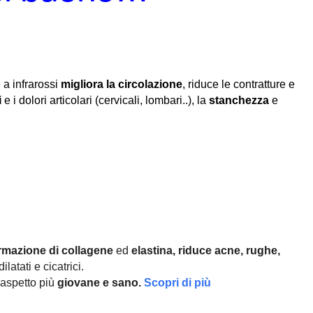
 a infrarossi
migliora la circolazione
, riduce le contratture e
i
e i dolori articolari (cervicali, lombari..), la
stanchezza
e
rmazione di collagene
ed
elastina, r
iduce acne, rughe,
ilatati e cicatrici.
aspetto più
giovane e sano.
Scopri di più