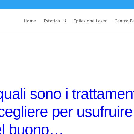
Home
Estetica
Epilazione Laser
Centro B
quali sono i trattament
scegliere per usufruire
el buono…