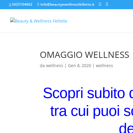
3425104662
info@beautyewellnessfellette.it
OMAGGIO WELLNESS
da
wellness
|
Gen 8, 2020
|
wellness
Scopri subito 
tra cui puoi 
d