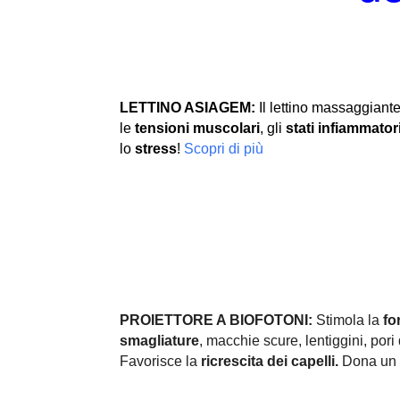
LETTINO ASIAGEM:
Il lettino massaggiante
le
tensioni muscolari
, gli
stati infiammator
lo
stress
!
Scopri di più
PROIETTORE A BIOFOTONI:
Stimola la
fo
smagliature
, macchie scure, lentiggini, pori d
Favorisce la
ricrescita dei capelli.
Dona un 