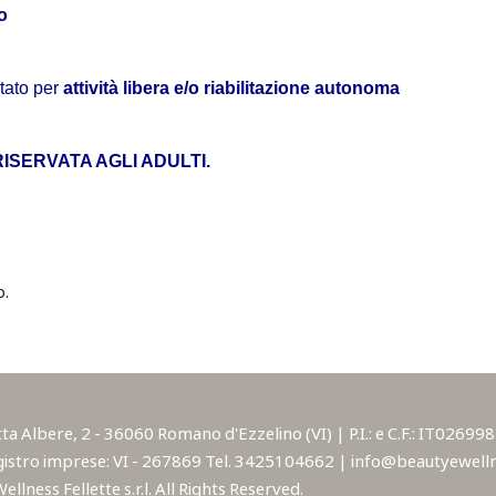
o
itato per
attività libera e/o riabilitazione autonoma
RISERVATA AGLI ADULTI.
o.
lbere, 2 - 36060 Romano d'Ezzelino (VI) | P.I.: e C.F.: IT02699850
istro imprese: VI - 267869 Tel. 3425104662 | info@beautyewellne
lness Fellette s.r.l. All Rights Reserved.