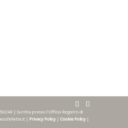
240 | Iscritta presso l'Ufficio Registro di
ssfellette.it |
Privacy Policy
|
Cookie Policy
|