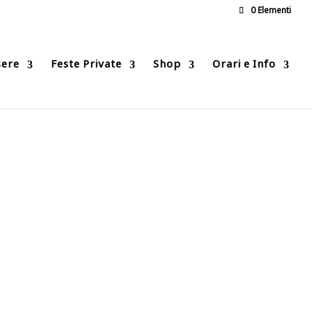
0 Elementi
sere
Feste Private
Shop
Orari e Info