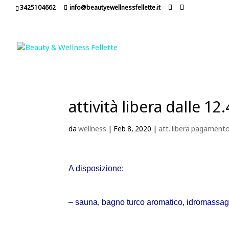
3425104662
info@beautyewellnessfellette.it
attività libera dalle 12
da
wellness
|
Feb 8, 2020
|
att. libera pagament
A disposizione:
– sauna, bagno turco aromatico, idromassag