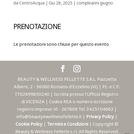
da
CentroAcqua
|
Giu 28, 2025
|
compleanni giugno
PRENOTAZIONE
Le prenotazioni sono chiuse per questo evento.
BEAUTY & WELLNESS FELLETTE S.R.L. Piazzetta
Albere, 2 - 36060 Romano d'Ezzelino (VI) | P.I.: e C.F.:
IT02699850240 | Iscritta presso l'Ufficio Registro
di VICENZA | Codice REA o numero iscrizione
registro imprese: VI - 267869 Tel. 3425104662 |
info@beautyewellnessfellette.it |
Privacy Policy
|
Cookie Policy
|
Termini e Condizioni
| Copyright ©
Beauty & Wellness Fellette s.r.l. All Rights Reserved.