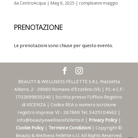
da
CentroAcqua
|
Mag 6, 2025
|
compleanni maggio
PRENOTAZIONE
Le prenotazioni sono chiuse per questo evento.
BEAUTY & WELLNESS FELLETTE S.R.L. Piazzetta
Albere, 2 - 36060 Romano d'Ezzelino (VI) | P.I.: e C.F.:
IT02699850240 | Iscritta presso l'Ufficio Registro
di VICENZA | Codice REA o numero iscrizione
registro imprese: VI - 267869 Tel. 3425104662 |
info@beautyewellnessfellette.it |
Privacy Policy
|
Cookie Policy
|
Termini e Condizioni
| Copyright ©
Beauty & Wellness Fellette s.r.l. All Rights Reserved.