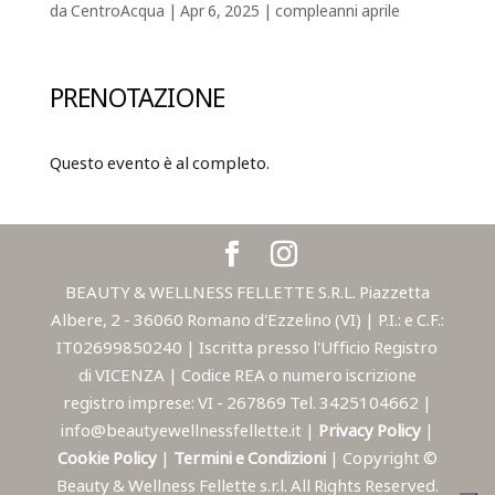
da
CentroAcqua
|
Apr 6, 2025
|
compleanni aprile
PRENOTAZIONE
Questo evento è al completo.
BEAUTY & WELLNESS FELLETTE S.R.L. Piazzetta
Albere, 2 - 36060 Romano d'Ezzelino (VI) | P.I.: e C.F.:
IT02699850240 | Iscritta presso l'Ufficio Registro
di VICENZA | Codice REA o numero iscrizione
registro imprese: VI - 267869 Tel. 3425104662 |
info@beautyewellnessfellette.it |
Privacy Policy
|
Cookie Policy
|
Termini e Condizioni
| Copyright ©
Beauty & Wellness Fellette s.r.l. All Rights Reserved.